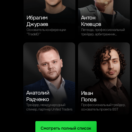
Антон
Ибрагим
Антон
Клевцов
Джураев
Клевцов
Легенда, профессиональный
Основатель конференции
Легенда, профессиональный
трейдер, арбитражник. Автор
“TradeID”
трейдер, арбитражник...
одноименного ютуб канала.
Анатолий
Иван
Радченко
Попов
Трейдер, международный
Профессиональный трейдер,
спикер, партнер United Traders
основатель проекта BST
Смотреть полный список