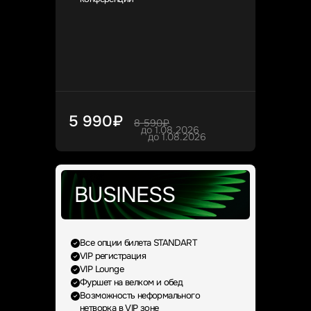
5 990₽
8 590₽
до 1.08.2026
до 1.08.2026
BUSINESS
Все опции билета STANDART
VIP регистрация
VIP Lounge
Фуршет на велком и обед
Возможность неформального
нетворка в VIP зоне