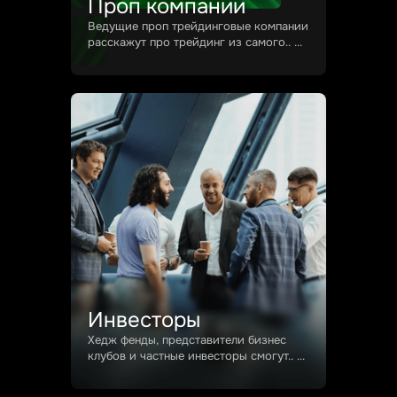
Проп компании
начинать новичкам путь в трейдинге,
Ведущие проп трейдинговые компании
как попасть к ним в команду
расскажут про трейдинг из самого..
и получить деподит в управление.
...
Инвесторы
Хедж фенды, представители бизнес
клубов и частные инвесторы смогут
Инвесторы
познакомится с сектором
Хедж фенды, представители бизнес
профессионального трейдинга
клубов и частные инвесторы смогут..
и заключить выгодные партнерства.
...