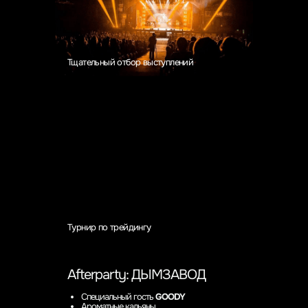
В TradeID нельзя купить выступление,
а также рекламировать продукты. Каждый
доклад проходит многоуровневую
модерацию и зри тели получают самый
трушный материал.
Тщательный отбор выступлений
Турнир по трейдингу
текст
Турнир по трейдингу
Afterparty: ДЫМЗАВОД
Специальный гость
GOODY
Ароматные кальяны